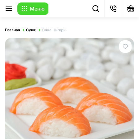
Меню
Главная
Суши
Сяке Нигири